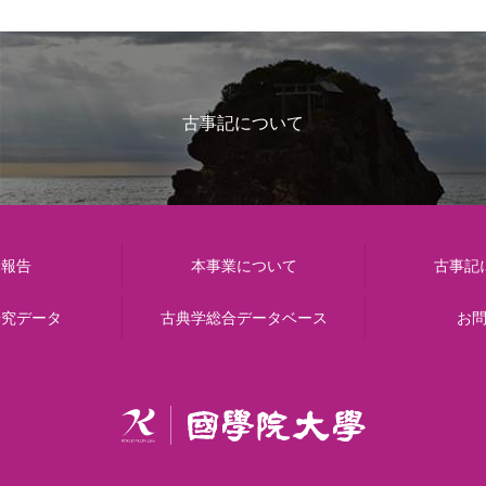
古事記について
動報告
本事業について
古事記
研究データ
古典学総合データベース
お