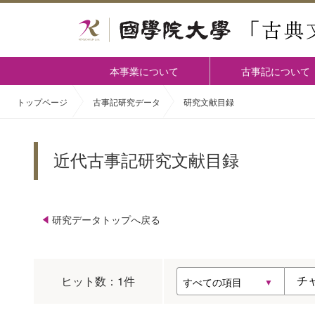
本事業について
古事記について
トップページ
古事記研究データ
研究文献目録
近代古事記研究文献目録
研究データトップへ戻る
ヒット数：
1
件