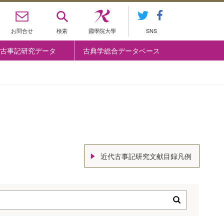
お問合せ
検索
國學院大學
SNS
古事記研究データ
古典学総合データベース
近代古事記研究文献目録凡例