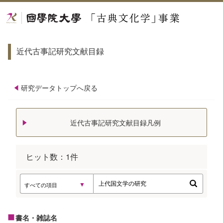
近代古事記研究文献目録
研究データトップへ戻る
近代古事記研究文献目録凡例
ヒット数：
1
件
書名・雑誌名