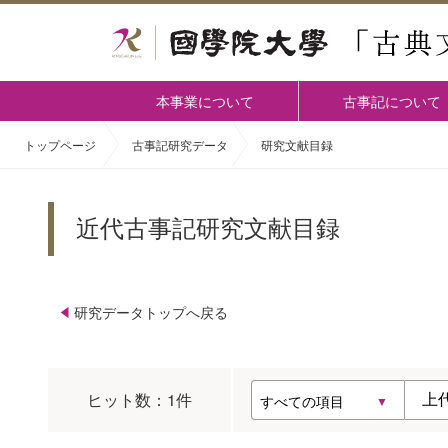
本事業について
古事記について
トップページ
古事記研究データ
研究文献目録
近代古事記研究文献目録
研究データトップへ戻る
ヒット数：
1
件