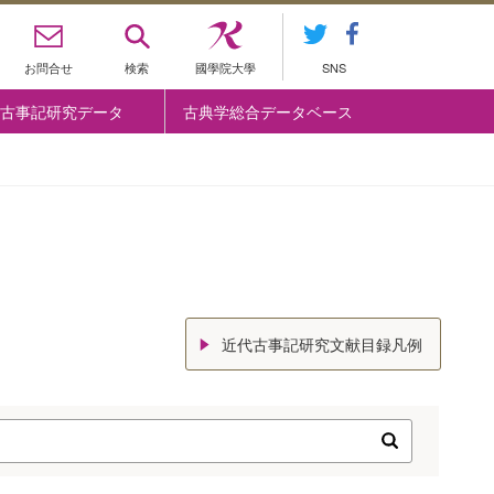
お問合せ
検索
國學院大學
SNS
古事記研究データ
古典学総合データベース
近代古事記研究文献目録凡例