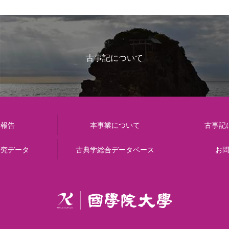
古事記について
動報告
本事業について
古事記
研究データ
古典学総合データベース
お