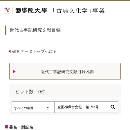
近代古事記研究文献目録
研究データトップへ戻る
近代古事記研究文献目録凡例
ヒット数：
0
件
書名・雑誌名