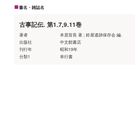
書名・雑誌名
古事記伝. 第1₋7,9₋11巻
著者
本居宣長 著 ; 鈴屋遺跡保存会 編.
出版社
中文館書店
刊行年
昭和19年
分類1
単行書