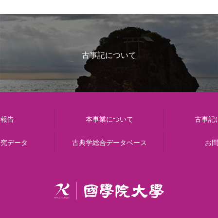
古事記について
動報告
本事業について
古事記
研究データ
古典学総合データベース
お