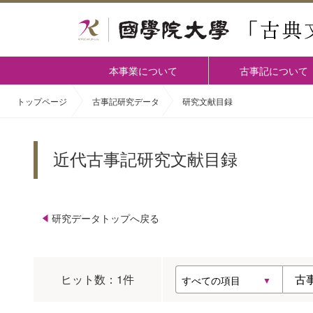
本事業について
古事記について
トップページ
古事記研究データ
研究文献目録
近代古事記研究文献目録
研究データトップへ戻る
ヒット数：
1
件