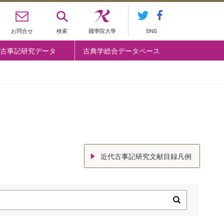
お問合せ
検索
國學院大學
SNS
古事記研究データ
古典学総合データベース
近代古事記研究文献目録凡例