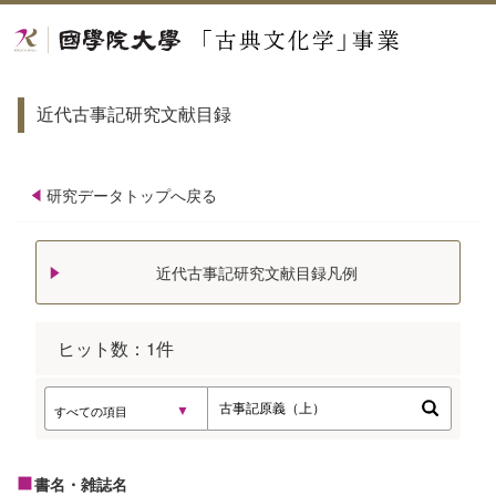
近代古事記研究文献目録
研究データトップへ戻る
近代古事記研究文献目録凡例
ヒット数：
1
件
書名・雑誌名