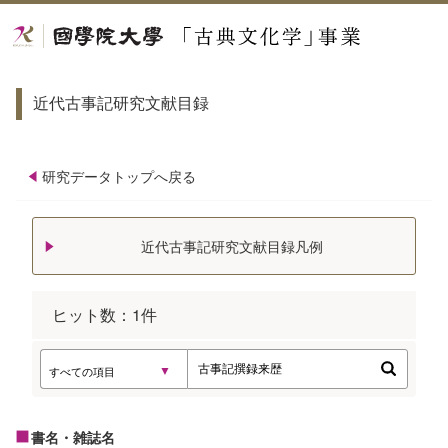
近代古事記研究文献目録
研究データトップへ戻る
近代古事記研究文献目録凡例
ヒット数：
1
件
書名・雑誌名