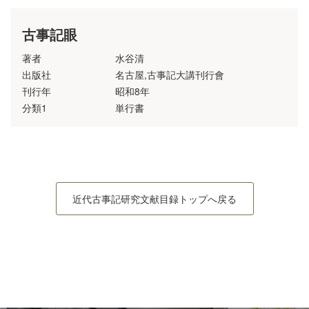
古事記眼
著者
水谷清
出版社
名古屋,古事記大講刊行會
刊行年
昭和8年
分類1
単行書
近代古事記研究文献目録トップへ戻る