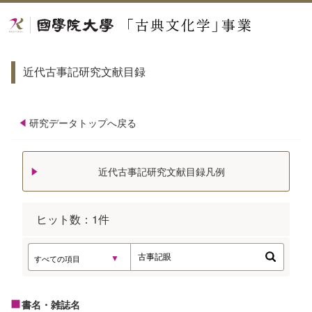
近代古事記研究文献目録
研究データトップへ戻る
近代古事記研究文献目録凡例
ヒット数：
1
件
書名・雑誌名