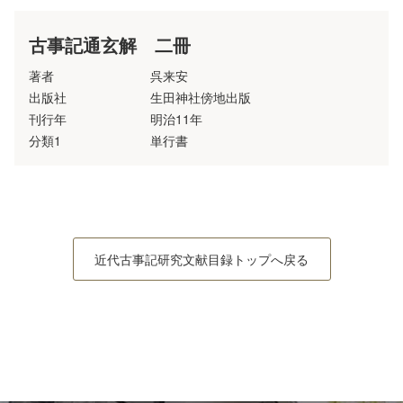
古事記通玄解 二冊
著者
呉来安
出版社
生田神社傍地出版
刊行年
明治11年
分類1
単行書
近代古事記研究文献目録トップへ戻る