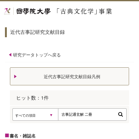
近代古事記研究文献目録
研究データトップへ戻る
近代古事記研究文献目録凡例
ヒット数：
1
件
書名・雑誌名