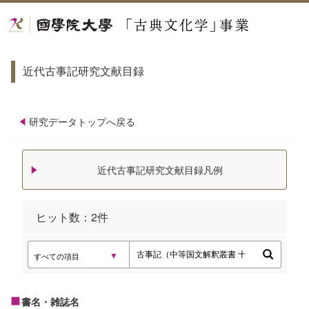
近代古事記研究文献目録
研究データトップへ戻る
近代古事記研究文献目録凡例
ヒット数：
2
件
書名・雑誌名