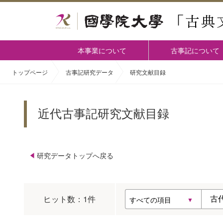
本事業について
古事記について
トップページ
古事記研究データ
研究文献目録
近代古事記研究文献目録
研究データトップへ戻る
ヒット数：
1
件