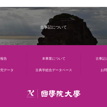
古事記について
動報告
本事業について
古事記
研究データ
古典学総合データベース
お