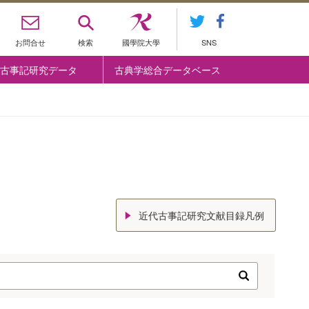
お問合せ
検索
國學院大學
SNS
古事記研究データ
古典学総合データベース
近代古事記研究文献目録凡例