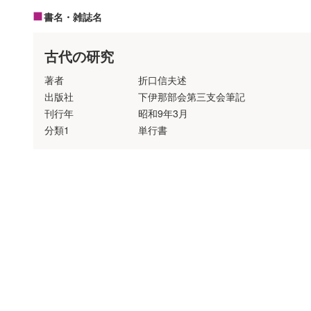
書名・雑誌名
古代の研究
著者
折口信夫述
出版社
下伊那部会第三支会筆記
刊行年
昭和9年3月
分類1
単行書