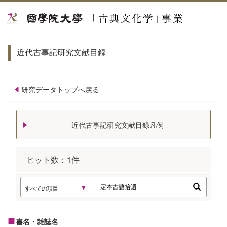
近代古事記研究文献目録
研究データトップへ戻る
近代古事記研究文献目録凡例
ヒット数：
1
件
書名・雑誌名