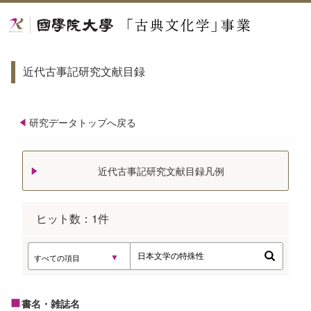
近代古事記研究文献目録
研究データトップへ戻る
近代古事記研究文献目録凡例
ヒット数：
1
件
書名・雑誌名