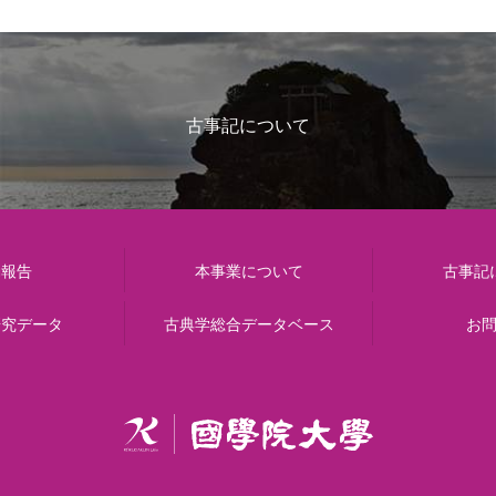
古事記について
動報告
本事業について
古事記
研究データ
古典学総合データベース
お