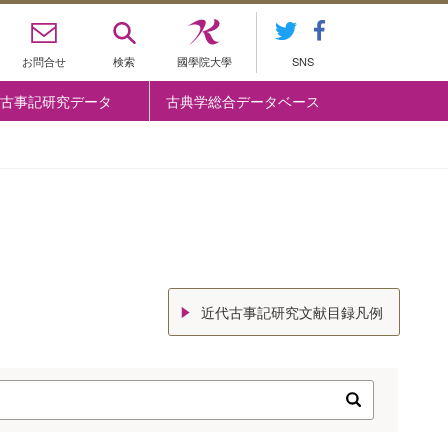
お問合せ
検索
國學院大學
SNS
古事記研究データ
古典学総合データベース
近代古事記研究文献目録凡例