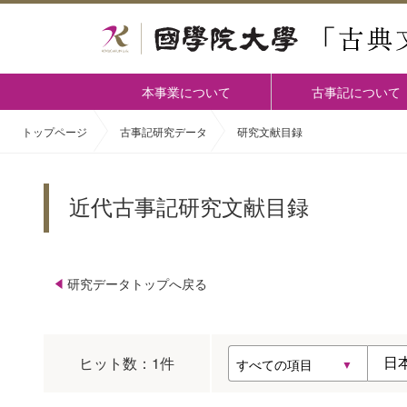
本事業について
古事記について
トップページ
古事記研究データ
研究文献目録
近代古事記研究文献目録
研究データトップへ戻る
ヒット数：
1
件