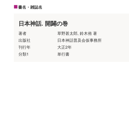
書名・雑誌名
日本神話. 開闢の巻
著者
草野甚太郎, 鈴木侑 著
出版社
日本神話普及会仮事務所
刊行年
大正2年
分類1
単行書