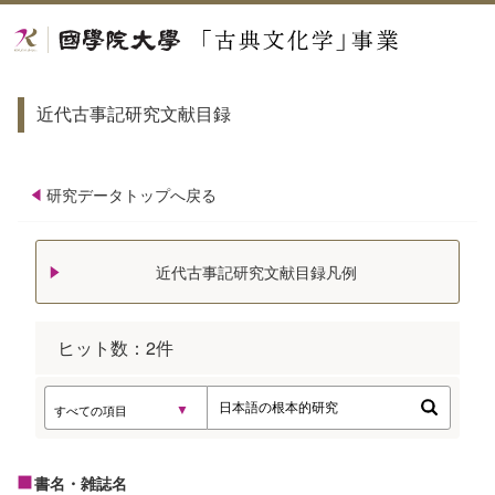
近代古事記研究文献目録
研究データトップへ戻る
近代古事記研究文献目録凡例
ヒット数：
2
件
書名・雑誌名