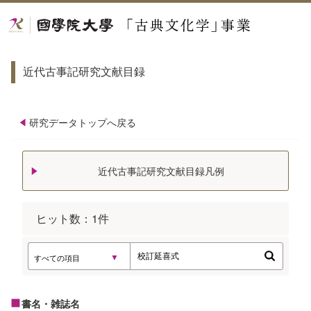
近代古事記研究文献目録
研究データトップへ戻る
近代古事記研究文献目録凡例
ヒット数：
1
件
書名・雑誌名