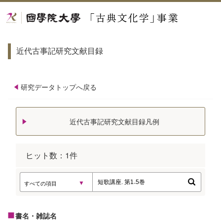
近代古事記研究文献目録
研究データトップへ戻る
近代古事記研究文献目録凡例
ヒット数：
1
件
書名・雑誌名