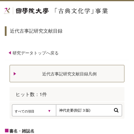
近代古事記研究文献目録
研究データトップへ戻る
近代古事記研究文献目録凡例
ヒット数：
1
件
書名・雑誌名