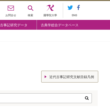
お問合せ
検索
國學院大學
SNS
古事記研究データ
古典学総合データベース
近代古事記研究文献目録凡例