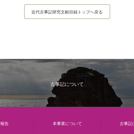
近代古事記研究文献目録トップへ戻る
古事記について
動報告
本事業について
古事記