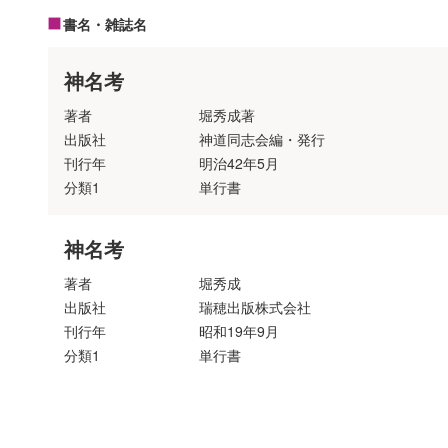
書名・雑誌名
神名考
著者
堀秀成著
出版社
神道同志会編・発行
刊行年
明治42年5月
分類1
単行書
神名考
著者
堀秀成
出版社
瑞穂出版株式会社
刊行年
昭和19年9月
分類1
単行書