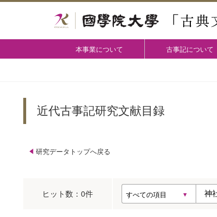
本事業について
古事記について
近代古事記研究文献目録
研究データトップへ戻る
ヒット数：
0
件