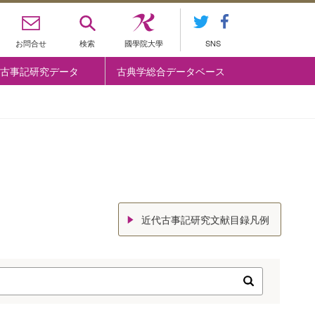
お問合せ
検索
國學院大學
SNS
古事記研究データ
古典学総合データベース
近代古事記研究文献目録凡例