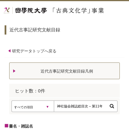
近代古事記研究文献目録
研究データトップへ戻る
近代古事記研究文献目録凡例
ヒット数：
0
件
書名・雑誌名