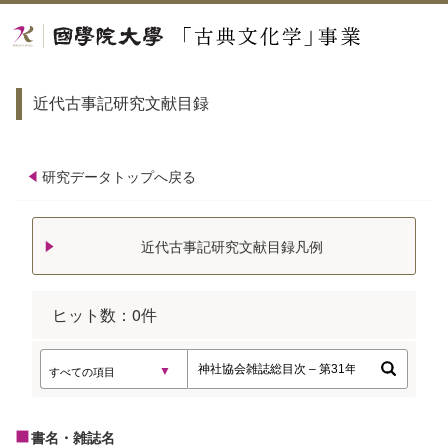
近代古事記研究文献目録
研究データトップへ戻る
近代古事記研究文献目録凡例
ヒット数：
0
件
書名・雑誌名