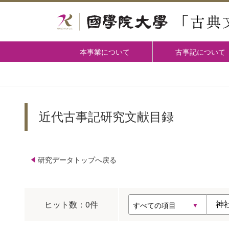
本事業について
古事記について
近代古事記研究文献目録
研究データトップへ戻る
ヒット数：
0
件