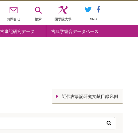
お問合せ
検索
國學院大學
SNS
古事記研究データ
古典学総合データベース
近代古事記研究文献目録凡例