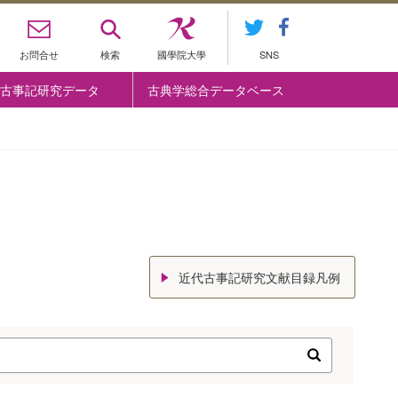
お問合せ
検索
國學院大學
SNS
古事記研究データ
古典学総合データベース
近代古事記研究文献目録凡例