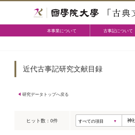
本事業について
古事記について
近代古事記研究文献目録
研究データトップへ戻る
ヒット数：
0
件