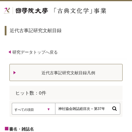
近代古事記研究文献目録
研究データトップへ戻る
近代古事記研究文献目録凡例
ヒット数：
0
件
書名・雑誌名