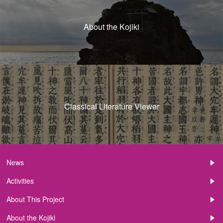
About the Kojiki
Classical Literature Viewer
News
Activities
About This Project
About the Kojiki