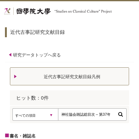
K
近代古事記研究文献目録
研究データトップへ戻る
近代古事記研究文献目録凡例
ヒット数：
0
件
書名・雑誌名