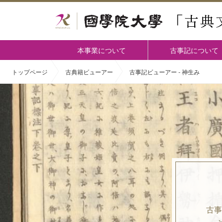
本事業について
古事記について
トップページ
古典籍ビューアー
古事記ビューアー - 神生み
古事