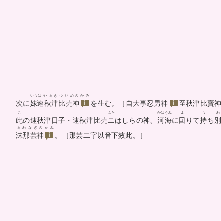
いも
はやあきつひめのかみ
次に
妹
速秋津比売神
を生む。［自
大事忍男神
至秋津比賣
こ
ふた
かは
うみ
よ
も
わ
此
の速秋津日子・速秋津比売
二
はしらの神、
河
海
に
囙
りて
持
ち
あわなぎのかみ
沫那芸神
。［那芸二字以音下效此。］