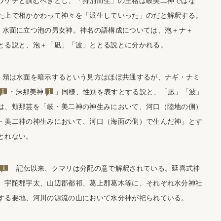
ワケテと訓むべきとし、「持別而生」の主格は岐美二神ではな
た上で相かかわって神々を「派生していった」のだと解釈する。
水面に立つ泡の男女神。神名の語構成については、泡＋ナ＋
とる説と、泡＋「凪」「波」ととる説とに分かれる。
頬は水面を暗示するという見方はほぼ共通するが、ナギ・ナミ
・
沫那美神
」同様、性別を表すとする説と、「凪」「波」
は、頬那芸を「岐・美二神の神生みにおいて、河口（陸地の側）
・美二神の神生みにおいて、河口（海面の側）で生んだ神」とす
とれない。
記伝以来、クマリは分配の意で解釈されている。延喜式神
、宇陀郡宇太、山辺郡都祁、葛上郡葛木等に、それぞれ水分神社
する要地、河川の源流の山において水分神が祀られている。