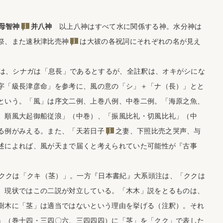
母智神
并八神
以上八神はすべて水に関係する神。水分神は
祭、また
速秋津比売神
は大祓の各祝詞にそれぞれの名が見え
、シナガは「息長」であるとするが、全註釈は、オキがシにな
字「級長津彦命」を参考に、風の意の「シ」＋「ナ（長）」とと
という。「風」は序文二例、上巻八例、中巻二例。「海原之魚、
、順風大起御船従浪」（中巻）、「振風比礼・切風比礼」（中
る例がみえる。また、「
天若日子
之妻、下照比売之哭声、与
述によれば、風が天まで届くと考えられていた可能性が『古事
クは「クキ（茎）」。一方『日本書紀』大系頭注は、「ククは
。現状ではこの二説が対立している。「木木」説をとるものは、
樹木に「茎」は適当ではないという理由を挙げる（注釈）。それ
』（巻十四・三四〇六、三四四四）に「茎」を「クク」で表した