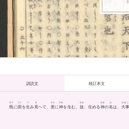
訓読文
校訂本文
すで
くに
う
を
さら
かみ
かれ
かみ
な
おほ
既
に
国
を
生
み
竟
へて、
更
に
神
を生む。
故
、生める
神
の
名
は、
大