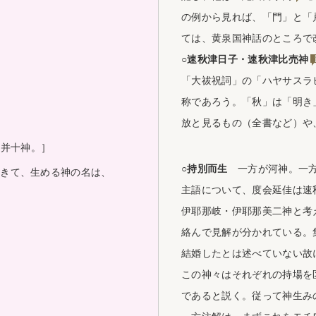
の例から見れば、「門」と「
ては、黄泉国神話のところで
○速秋津日子・
速秋津比売神
「大祓祝詞」の「ハヤサスラ
称であろう。「秋」は「明き
放と見るもの（全書など）や
神并十神。］
○持別而生
一方が河神。一方
別
きて、生める神の名は、
主語について、度会延佳は速
伊耶那岐・伊耶那美二神と考
絡んで見解が分かれている。
結婚したとは述べていない故
この神々はそれぞれの持場を
であると説く。従って神生み