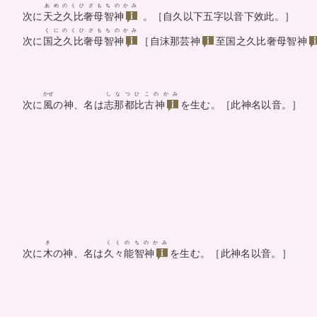
あめのくひざもちのかみ
次に
天之久比奢母智神
。［自久以下五字以音下效此。］
くにのくひざもちのかみ
次に
国之久比奢母智神
［自
沫那芸神
至
国之久比奢母智神
かぜ
しなつひこのかみ
次に
風
の神、名は
志那都比古神
を生む。［此神名以音。］
き
くくのちのかみ
次に
木
の神、名は
久々能智神
を生む。［此神名以音。］