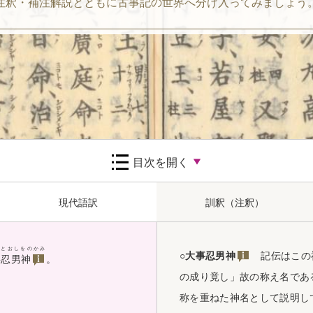
注釈・補注解説とともに
古事記の世界へ分け入ってみましょう
目次を開く
現代語訳
訓釈（注釈）
ことおしをのかみ
○
大事忍男神
記伝はこの神
事忍男神
。
の成り竟し」故の称え名であ
称を重ねた神名として説明し