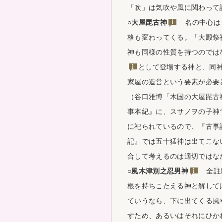
「吹」は気吹や風に関わって
○
大屋毘古神
名の中心は「
格も変わってくる。「大殿祭
神も同様の性質を持つのでは
として登場する神と、同
家屋の造営という要素が必要
（谷口雅博「木国の
大屋毘古
事本紀』に、スサノヲの子神
に祀られているので、『古事
記』では五十猛神は出てこな
合して考えるのは適切ではな
○
風木津別之忍男神
全註釈
根を持ちこたえる神と解して
ていうなら、下に出てくる風
すため、あるいはそれにひか