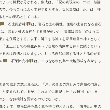
によって解釈が分かれる。集成は、「記の表現法の一つに、結論
ので、今もこれによって解するとする。なお集成は「忍」は「押
るものの美称としている。
石土毘古神
は、岩石と土の男性。住居の土台になる岩石
は、岩石と砂の女神とする説が多いが、集成は岩石（のように
巣」を住居とする。以下に誕生する神々を家屋造営の神々として
、「国土としての島生みをうけ自然を表象する神々に続くという
せるのは適切とはいえない。むしろ自然に関する神ととるのが妥
神
・
石巣比売神
は、生みなされた島の大地形成を表象する
みて居所の意と見る説、「戸」のままの意とみて家屋の門扉と
」と捉えられているが、これまでに出現した「○○日別」の「日」
のか、なお検討を要するのではないか。
く」で、屋根に茅を葺く意を持つ神とされる。『古事記』中の