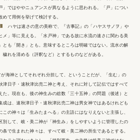
戸」ではややニュアンスが異なるように思われる。「戸」につい
改めて用例を挙げて検討する。
ハヤは速さの意の美称で、『古事記』の「ハヤスサノヲ」や
ヒメ」等に見える。「水戸神」である故に水流の速さに関わる美
」とも「開き」とも。意味するところは明確ではない。流水の解
、穢れを清める（評釈など）とするものなどがある。
が海神としてそれぞれ分担して、ということだが、「生む」の
秋津日子・速秋津比売二神と考え、それに対して記伝ではすべて
えた。現在も、後の神生みの総数「三十五神」の問題（後述）と
集成は、速秋津日子・速秋津比売二神は男女神ではあるけれども
にこの神々は「生みたまへる」の主語にはなりえないと主張し、
区別して、岐・美二神が「神生み」をしやすいように管理したの
の条で生まれた神々は、すべて岐・美二神の所生であるとする。