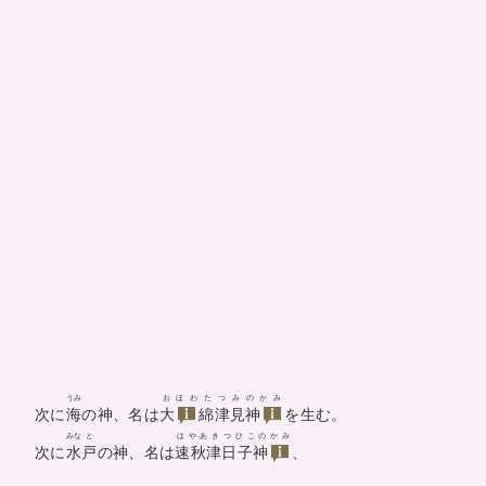
うみ
おほわたつみのかみ
次に
海
の神、名は
大
綿津見神
を生む。
みな
と
はやあきつひこのかみ
次に
水
戸
の神、名は
速秋津日子神
、