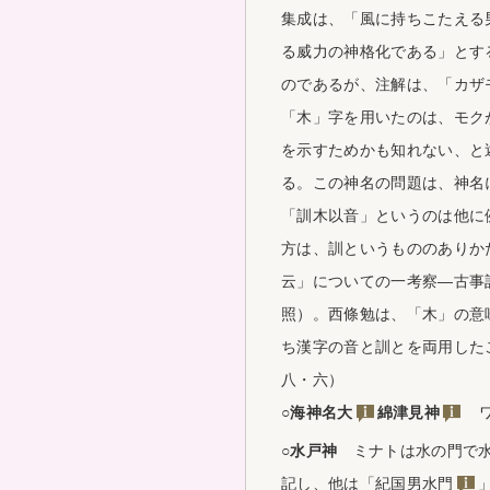
集成は、「風に持ちこたえる
る威力の神格化である」とす
のであるが、注解は、「カザ
「木」字を用いたのは、モク
を示すためかも知れない、と
る。この神名の問題は、神名
「訓木以音」というのは他に
方は、訓というもののありか
云」についての一考察―古事記
照）。西條勉は、「木」の意
ち漢字の音と訓とを両用した
八・六）
○海神名
大
綿津見神
ワ
○水戸神
ミナトは水の門で水
記し、他は「紀国
男水門