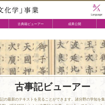
國學院大学 「古典文化学」事業
Language
古典籍ビューアー
成果公開
古事記ビューアー
記の最新のテキストを見ることができます。
諸分野の学知を集