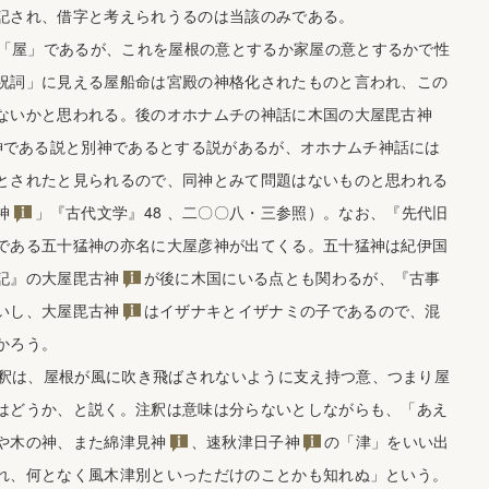
記され、借字と考えられうるのは当該のみである。
屋」であるが、これを屋根の意とするか家屋の意とするかで性
祝詞」に見える屋船命は宮殿の神格化されたものと言われ、この
ないかと思われる。後のオホナムチの神話に木国の
大屋毘古神
神である説と別神であるとする説があるが、オホナムチ神話には
とされたと見られるので、同神とみて問題はないものと思われる
神
」『古代文学』48 、二〇〇八・三参照）。なお、『先代旧
である五十猛神の亦名に大屋彦神が出てくる。五十猛神は紀伊国
記』の
大屋毘古神
が後に木国にいる点とも関わるが、『古事
いし、
大屋毘古神
はイザナキとイザナミの子であるので、混
かろう。
は、屋根が風に吹き飛ばされないように支え持つ意、つまり屋
はどうか、と説く。注釈は意味は分らないとしながらも、「あえ
や木の神、また
綿津見神
、
速秋津日子神
の「津」をいい出
れ、何となく風木津別といっただけのことかも知れぬ」という。