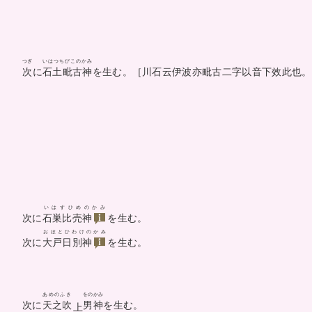
つぎ
いはつちびこのかみ
次
に
石土毗古神
を生む。［川石云伊波亦毗古二字以音下效此也。
いはすひめのかみ
次に
石巣比売神
を生む。
おほとひわけのかみ
次に
大戸日別神
を生む。
あめのふき
をのかみ
次に
天之吹
男神
を生む。
上