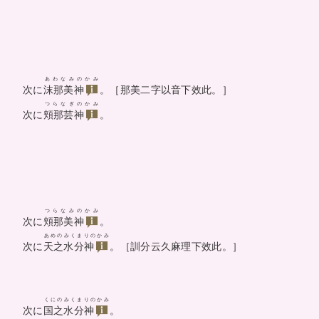
あわなみのかみ
次に
沫那美神
。［那美二字以音下效此。］
つらなぎのかみ
次に
頬那芸神
。
つらなみのかみ
次に
頬那美神
。
あめのみくまりのかみ
次に
天之水分神
。［訓分云久麻理下效此。］
くにのみくまりのかみ
次に
国之水分神
。