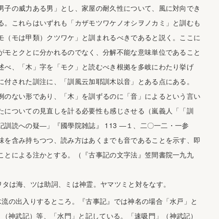
男子の威力ある男」とし、家屋の耐久性について、風に対向でき
る。これらはいずれも「カザモツワケノオシヲノカミ」と訓むも
モ（モは甲類）クツワケ」と訓まれるべきであると説く。ここに
がモとクとに分かれるのでなく、分解不能な意味単位であること
述べ、「木」字を「モク」と読むべき根拠を多岐にわたり挙げ
に付された訓注に、「訓風云加耶訓木以音」とある点にある。
例のない形であり、「木」を訓ずるのに「音」によるという言い
たについての見直しを計る必要性も感じさせる（嵐義人「「訓
訓読への疑―」『國學院雑誌』 113 ―１、二〇一二・一参
味を含み持ちつつ、読み方はあくまでも音であることを示す、即
ことによる注かとする。（『古事記の文字法』笠間書院一九九
タは海、ツは助詞、ミは神霊。ヤマツミと対をなす。
流の出入りするところ。『古事記』では神名の場合「水戸」と
」（神武記）等、「水門」と記している。「速吸門」（神武記）