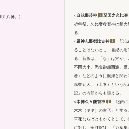
○自
沫那芸神
至
国之久比奢
并八神。］
祈年祭、久比奢母智神は鎮火
る。
○風神
志那都比古神
記伝は
ることはないとし、書紀の用
る。新版は、「な」は穴か、
不問大小、悉負御船而渡。爾
巻）などのように航海と関わ
風響到天」（上巻）という記
記』の内部からも窺える。
○木神
久々能智神
記伝にク
木木（キキ）の古形」とする
草花ならばともかくとして、
に対し、全註釈は、『万葉集