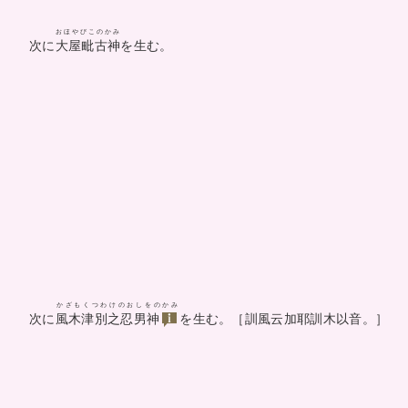
おほやびこのかみ
次に
大屋毗古神
を生む。
かざもくつわけのおしをのかみ
次に
風木津別之忍男神
を生む。［訓風云加耶訓木以音。］