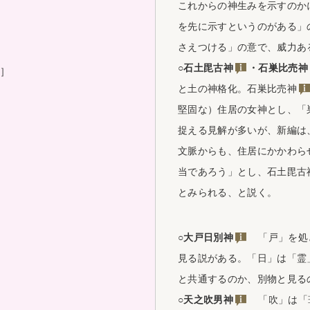
これからの神生みを示すのか
を先に示すというのがある」
さえつける」の意で、威力あ
○
石土毘古神
・
石巣比売神
］
と土の神格化。
石巣比売神
堅固な）住居の女神とし、「
捉える見解が多いが、新編は
文脈からも、住居にかかわら
当であろう」とし、
石土毘古
とみられる、と説く。
○
大戸日別神
「戸」を処と
見る説がある。「日」は「霊
と共通するのか、別物と見る
○
天之吹男神
「吹」は「葺