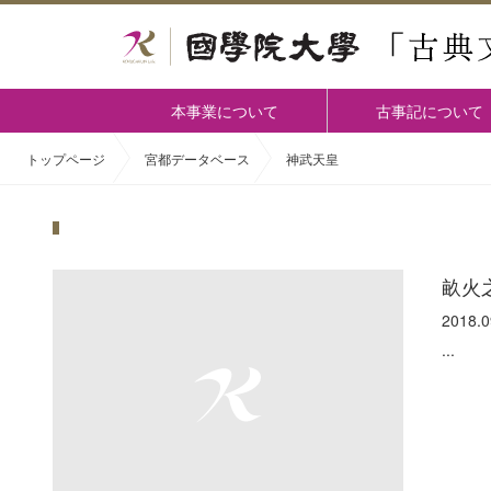
本事業について
古事記について
トップページ
宮都データベース
神武天皇
畝火
2018.0
...