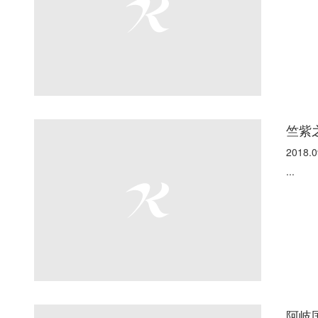
竺紫
2018.0
...
阿岐