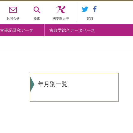
お問合せ
検索
國學院大學
SNS
古事記研究データ
古典学総合データベース
年月別一覧