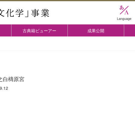
國學院大学 「古典文化学」事業
Language
古典籍ビューアー
成果公開
之白檮原宮
9.12