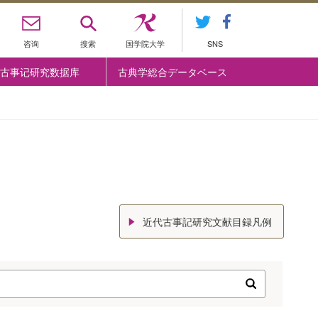
咨询
搜索
国学院大学
SNS
古事记研究数据库
古典学総合データベース
近代古事記研究文献目録凡例