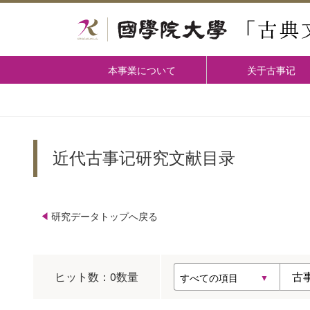
本事業について
关于古事记
近代古事记研究文献目录
研究データトップへ戻る
ヒット数：
0
数量