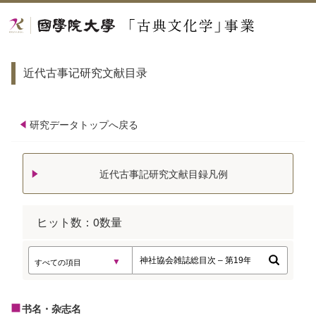
近代古事记研究文献目录
研究データトップへ戻る
近代古事記研究文献目録凡例
ヒット数：
0
数量
书名・杂志名