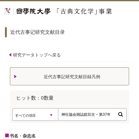
近代古事记研究文献目录
研究データトップへ戻る
近代古事記研究文献目録凡例
ヒット数：
0
数量
书名・杂志名