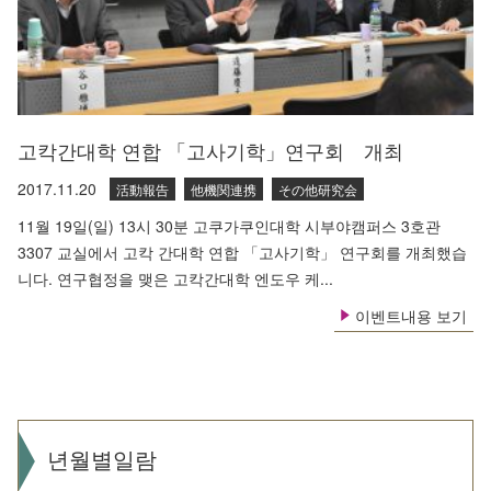
고칵간대학 연합 「고사기학」연구회 개최
2017.11.20
活動報告
他機関連携
その他研究会
11월 19일(일) 13시 30분 고쿠가쿠인대학 시부야캠퍼스 3호관
3307 교실에서 고칵 간대학 연합 「고사기학」 연구회를 개최했습
니다. 연구협정을 맺은 고칵간대학 엔도우 케...
이벤트내용 보기
년월별일람