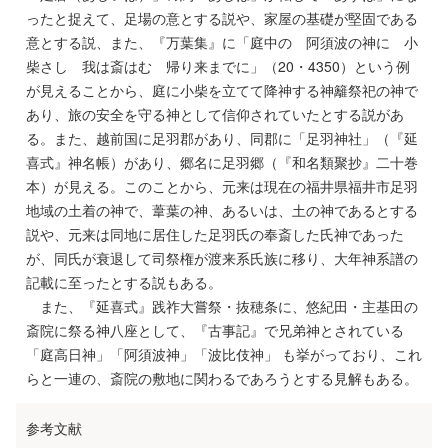
ったと捉えて、足場の意とする説や、家屋の基礎が堅固である
意とする説、また、『万葉集』に「庭中の 阿須波の神に 小
柴さし 我は斎はむ 帰り来までに」（20・4350）という例
が見えることから、庭に小柴を立てて降神する神籬祭祀の神で
あり、旅の安全を守る神として信仰されていたとする説があ
る。また、越前国に足羽郡があり、同郡に「足羽神社」（『延
喜式』神名帳）があり、郷名に足羽郷（『和名類聚抄』二十巻
本）が見える。このことから、元来は現在の福井県福井市足羽
地域の土着の神で、葦葉の神、あるいは、土の神であるとする
説や、元来は同地に居住した足羽氏の奉斎した氏神であった
が、同氏が衰退して司祭権が渡来系氏族に移り、大年神系譜の
記載に至ったとする説もある。
また、『延喜式』践祚大嘗祭・抜穂条に、悠紀田・主基田の
斎院に祭る神八座として、『古事記』で兄弟神とされている
「庭高日神」「阿須波神」「波比伎神」 も挙がっており、これ
らと一連の、斎院の敷地に関わるであろうとする見解もある。
参考文献