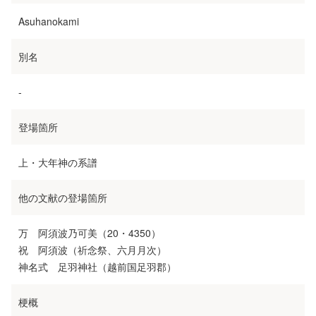
Asuhanokami
別名
-
登場箇所
上・大年神の系譜
他の文献の登場箇所
万 阿須波乃可美（20・4350）
祝 阿須波（祈念祭、六月月次）
神名式 足羽神社（越前国足羽郡）
梗概