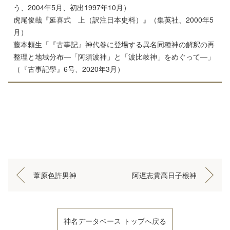
う、2004年5月、初出1997年10月）
虎尾俊哉『延喜式 上（訳注日本史料）』（集英社、2000年5
月）
藤本頼生「『古事記』神代巻に登場する異名同種神の解釈の再
整理と地域分布―「阿須波神」と「波比岐神」をめぐって―」
（『古事記學』6号、2020年3月）
葦原色許男神
阿遅志貴高日子根神
神名データベース トップへ戻る