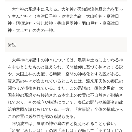
大年神の系譜中に見える。大年神が天知迦流美豆比売を娶っ
て生んだ神々（奥津日子神・奥津比売命・大山咋神・庭津日
神・阿須波神・波比岐神・香山戸臣神・羽山戸神・庭高津日
神・大土神）の内の一神。
諸説
大年神の系譜中の神々については、農耕や土地にまつわる神
を中心としたものと捉えられ、民間信仰に基づく神々とする説
や、大国主神の支配する時間・空間の神格化とする説がある。
渡来系の神々が含まれているところには、渡来系氏族の秦氏の
関わりが指摘されている。また、この系譜の、須佐之男命・大
国主神の系譜から接続される本文上の位置に不自然さが指摘さ
れており、その成立や構造について、秦氏の関与や編纂者の政
治的意図が論じられている。一方、『古事記』全体の構成から
この位置に必然性を認める説もある。
阿須波神は、屋敷の神や庭の神と捉えられることが多い。
「足磐（あしいは）」の約「あしは」が転じて「あすは」にな