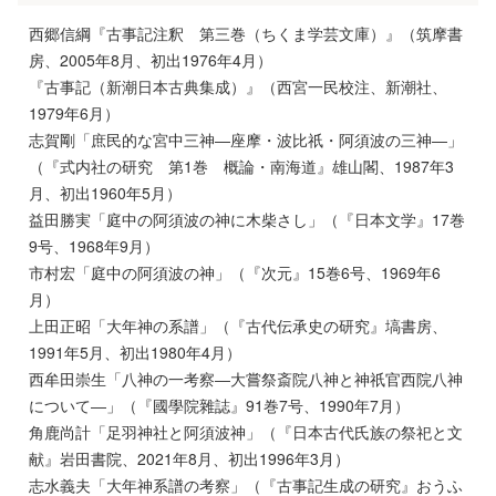
西郷信綱『古事記注釈 第三巻（ちくま学芸文庫）』（筑摩書
房、2005年8月、初出1976年4月）
『古事記（新潮日本古典集成）』（西宮一民校注、新潮社、
1979年6月）
志賀剛「庶民的な宮中三神―座摩・波比祇・阿須波の三神―」
（『式内社の研究 第1巻 概論・南海道』雄山閣、1987年3
月、初出1960年5月）
益田勝実「庭中の阿須波の神に木柴さし」（『日本文学』17巻
9号、1968年9月）
市村宏「庭中の阿須波の神」（『次元』15巻6号、1969年6
月）
上田正昭「大年神の系譜」（『古代伝承史の研究』塙書房、
1991年5月、初出1980年4月）
西牟田崇生「八神の一考察―大嘗祭斎院八神と神祇官西院八神
について―」（『國學院雜誌』91巻7号、1990年7月）
角鹿尚計「足羽神社と阿須波神」（『日本古代氏族の祭祀と文
献』岩田書院、2021年8月、初出1996年3月）
志水義夫「大年神系譜の考察」（『古事記生成の研究』おうふ