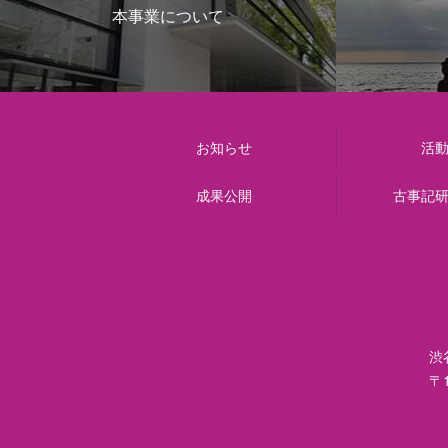
本事業について
お知らせ
活
成果公開
古事記
渋
〒1