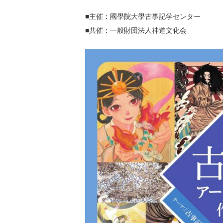
■主催：國學院大學古事記学センター
■共催：一般財団法人神道文化会