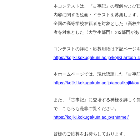
本コンテストは、『古事記』の理解および
内容に関する絵画・イラストを募集します
全国の高等学校在籍者を対象とした〈高校
者を対象とした〈大学生部門〉の2部門があ
コンテストの詳細・応募用紙は下記ページ
https://kojiki.kokugakuin.ac.jp/kojiki-artcon-4
本ホームページでは、現代語訳した『古事
https://kojiki.kokugakuin.ac.jp/aboutkojiki/out
また、『古事記』に登場する神様を詳しく
で、こちらも是非ご覧ください。
https://kojiki.kokugakuin.ac.jp/shinmei/
皆様のご応募をお待ちしております。